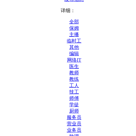
详细：
全部
保姆
主播
临时工
其他
编辑
网络IT
医生
教师
教练
工人
技工
师傅
学徒
厨师
服务员
营业员
业务员