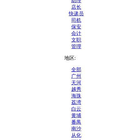
助理
店长
快递员
司机
保安
会计
文职
管理
地区:
全部
广州
天河
越秀
海珠
荔湾
白云
黄埔
番禺
南沙
从化