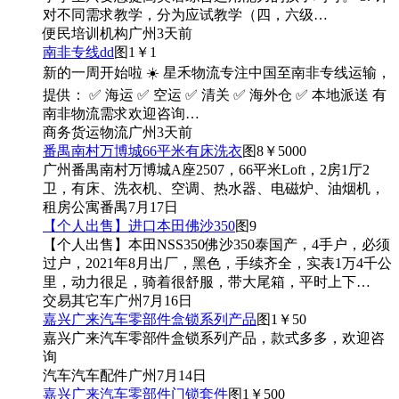
对不同需求教学，分为应试教学（四，六级…
便民
培训机构
广州
3天前
南非专线dd
图1
￥1
新的一周开始啦 ☀️ 星禾物流专注中国至南非专线运输，
提供： ✅ 海运 ✅ 空运 ✅ 清关 ✅ 海外仓 ✅ 本地派送 有
南非物流需求欢迎咨询…
商务
货运物流
广州
3天前
番禺南村万博城66平米有床洗衣
图8
￥5000
广州番禺南村万博城A座2507，66平米Loft，2房1厅2
卫，有床、洗衣机、空调、热水器、电磁炉、油烟机，
租房
公寓
番禺
7月17日
【个人出售】进口本田佛沙350
图9
【个人出售】本田NSS350佛沙350泰国产，4手户，必须
过户，2021年8月出厂，黑色，手续齐全，实表1万4千公
里，动力很足，骑着很舒服，带大尾箱，平时上下…
交易
其它车
广州
7月16日
嘉兴广来汽车零部件盒锁系列产品
图1
￥50
嘉兴广来汽车零部件盒锁系列产品，款式多多，欢迎咨
询
汽车
汽车配件
广州
7月14日
嘉兴广来汽车零部件门锁套件
图1
￥500