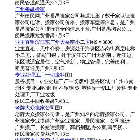
便民
管道疏通
天河
7月3日
广州番禺搬家
广州便民网广州番禺搬家公司频道汇集了数千家认证搬
家公司电话、搬家公司价格、搬家车型等信息，是广州
番禺搬家公司排行齐全的信息平台,广州番禺搬家公…
便民
搬家拉货
番禺
7月3日
业主直租滨江东广州大桥南小二房
图9
￥3800
业主直租，无中介费，房源处于海珠区赤岗街高层电梯
小二房,，智能门锁，处于滨江东广州大桥南，近江边、
该区域适宜居住，空气清新，物业管理，完善便利…
租房
普通房
广州
7月3日
专业处理工厂一切废料
图1
服务项目 : 专业处理工厂一切废料 服务区域 : 广州市南
沙区 专业回收铜 铝 不锈钢 铁 塑料等一切工厂废料 专业
处理工厂工业垃圾
便民
二手回收
番禺
7月3日
老牌大众搬家公司
图1
老牌大众搬家公司隶，是广州知名的老牌搬家公司。广
州搬家专业提供广州企业搬家、居民搬家、公司搬迁、
广州搬厂、长短途搬家、高档别墅,办公室,写字楼…
便民
搬家拉货
荔湾
7月3日