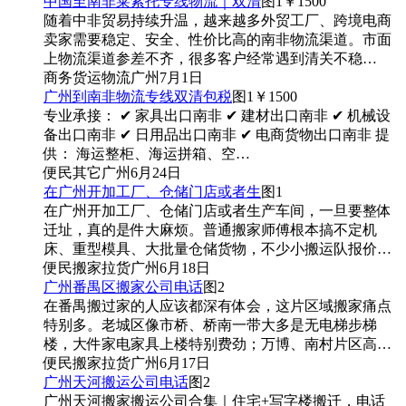
中国至南非莱索托专线物流｜双清
图1
￥1500
随着中非贸易持续升温，越来越多外贸工厂、跨境电商
卖家需要稳定、安全、性价比高的南非物流渠道。市面
上物流渠道参差不齐，很多客户经常遇到清关不稳…
商务
货运物流
广州
7月1日
广州到南非物流专线双清包税
图1
￥1500
专业承接： ✔ 家具出口南非 ✔ 建材出口南非 ✔ 机械设
备出口南非 ✔ 日用品出口南非 ✔ 电商货物出口南非 提
供： 海运整柜、海运拼箱、空…
便民
其它
广州
6月24日
在广州开加工厂、仓储门店或者生
图1
在广州开加工厂、仓储门店或者生产车间，一旦要整体
迁址，真的是件大麻烦。普通搬家师傅根本搞不定机
床、重型模具、大批量仓储货物，不少小搬运队报价…
便民
搬家拉货
广州
6月18日
广州番禺区搬家公司电话
图2
在番禺搬过家的人应该都深有体会，这片区域搬家痛点
特别多。老城区像市桥、桥南一带大多是无电梯步梯
楼，大件家电家具上楼特别费劲；万博、南村片区高…
便民
搬家拉货
广州
6月17日
广州天河搬运公司电话
图2
广州天河搬家搬运公司合集｜住宅+写字楼搬迁，电话