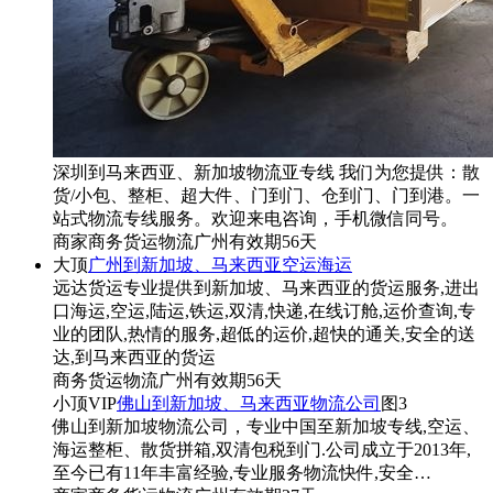
深圳到马来西亚、新加坡物流亚专线 我们为您提供：散
货/小包、整柜、超大件、门到门、仓到门、门到港。一
站式物流专线服务。欢迎来电咨询，手机微信同号。
商家
商务
货运物流
广州
有效期56天
大顶
广州到新加坡、马来西亚空运海运
远达货运专业提供到新加坡、马来西亚的货运服务,进出
口海运,空运,陆运,铁运,双清,快递,在线订舱,运价查询,专
业的团队,热情的服务,超低的运价,超快的通关,安全的送
达,到马来西亚的货运
商务
货运物流
广州
有效期56天
小顶
VIP
佛山到新加坡、马来西亚物流公司
图3
佛山到新加坡物流公司，专业中国至新加坡专线,空运、
海运整柜、散货拼箱,双清包税到门.公司成立于2013年,
至今已有11年丰富经验,专业服务物流快件,安全…