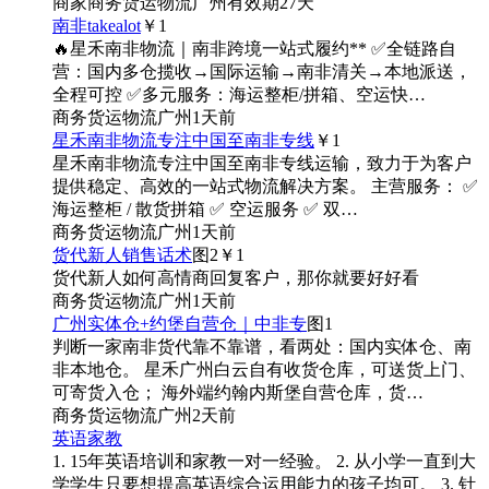
商家
商务
货运物流
广州
有效期27天
南非takealot
￥1
🔥星禾南非物流｜南非跨境一站式履约** ✅全链路自
营：国内多仓揽收→国际运输→南非清关→本地派送，
全程可控 ✅多元服务：海运整柜/拼箱、空运快…
商务
货运物流
广州
1天前
星禾南非物流专注中国至南非专线
￥1
星禾南非物流专注中国至南非专线运输，致力于为客户
提供稳定、高效的一站式物流解决方案。 主营服务： ✅
海运整柜 / 散货拼箱 ✅ 空运服务 ✅ 双…
商务
货运物流
广州
1天前
货代新人销售话术
图2
￥1
货代新人如何高情商回复客户，那你就要好好看
商务
货运物流
广州
1天前
广州实体仓+约堡自营仓｜中非专
图1
判断一家南非货代靠不靠谱，看两处：国内实体仓、南
非本地仓。 星禾广州白云自有收货仓库，可送货上门、
可寄货入仓； 海外端约翰内斯堡自营仓库，货…
商务
货运物流
广州
2天前
英语家教
1. 15年英语培训和家教一对一经验。 2. 从小学一直到大
学学生只要想提高英语综合运用能力的孩子均可。 3. 针