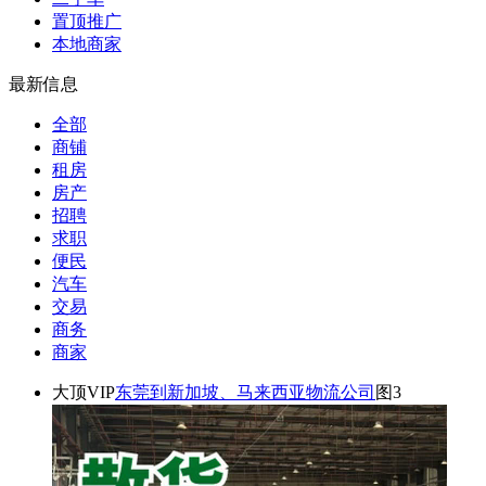
置顶推广
本地商家
最新信息
全部
商铺
租房
房产
招聘
求职
便民
汽车
交易
商务
商家
大顶
VIP
东莞到新加坡、马来西亚物流公司
图3