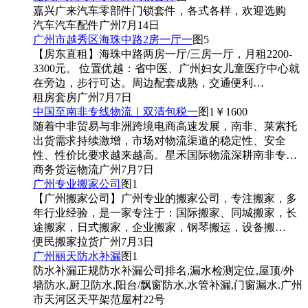
嘉兴广来汽车零部件门锁套件，各式各样，欢迎选购
汽车
汽车配件
广州
7月14日
广州市越秀区海珠中路2房一厅一
图5
【房东直租】海珠中路两房一厅/三房一厅，月租2200-
3300元。 位置优越：省中医、广州妇女儿童医疗中心就
在旁边，步行可达。周边配套成熟，交通便利…
租房
套房
广州
7月7日
中国至南非专线物流｜双清包税一
图1
￥1600
随着中非贸易与非洲跨境电商高速发展，南非、莱索托
出货需求持续激增，市场对物流渠道的稳定性、安全
性、性价比要求越来越高。星禾国际物流深耕南非专…
商务
货运物流
广州
7月7日
广州专业搬家公司
图1
【广州搬家公司】广州专业的搬家公司，专注搬家，多
年行业经验，是一家专注于：国际搬家、同城搬家，长
途搬家，日式搬家，企业搬家，钢琴搬运，设备搬…
便民
搬家拉货
广州
7月3日
广州丽天防水补漏
图1
防水补漏正规防水补漏公司排名,漏水检测定位,屋顶/外
墙防水,厨卫防水,阳台/飘窗防水,水管补漏,门窗漏水.广州
市天河区天平架范屋村22号