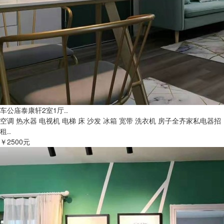
车公庙泰康轩2室1厅..
空调 热水器 电视机 电梯 床 沙发 冰箱 宽带 洗衣机 房子全齐家私电器招
租..
￥2500元