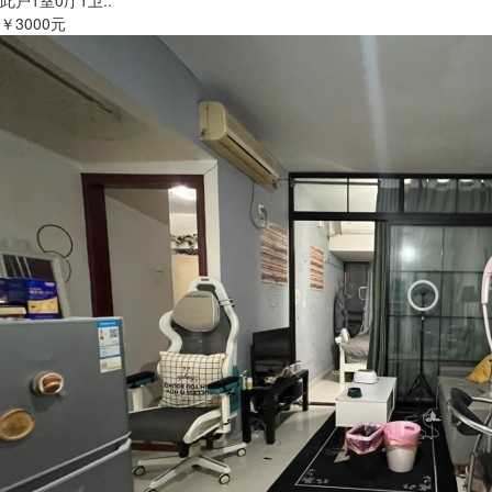
此户1室0厅1卫..
￥3000元