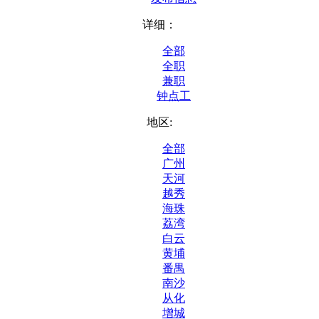
详细：
全部
全职
兼职
钟点工
地区:
全部
广州
天河
越秀
海珠
荔湾
白云
黄埔
番禺
南沙
从化
增城